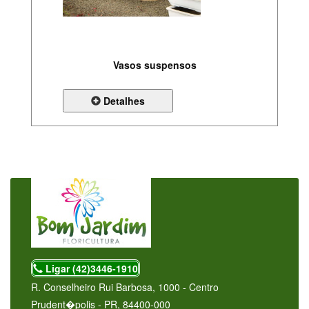
Vasos suspensos
Detalhes
Ligar (42)3446-1910
R. Conselheiro Rui Barbosa, 1000 - Centro
Prudent�polis - PR, 84400-000